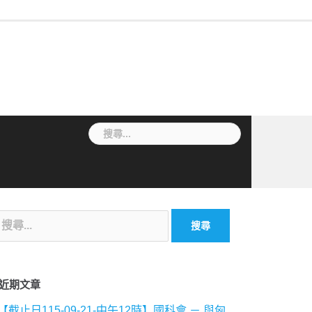
最
作
法
常
表
專
新
業
規
見
單
利
消
流
要
問
下
檢
息
程
點
答
載
索
搜
尋
關
鍵
字:
:
近期文章
【截止日115-09-21-中午12時】國科會 － 與匈