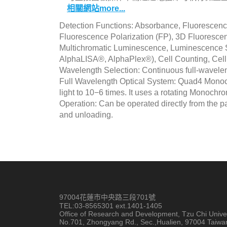
相關網站more...
Detection Functions: Absorbance, Fluorescenc
Fluorescence Polarization (FP), 3D Fluoresce
Multichromatic Luminescence, Luminescence 
AlphaLISA®, AlphaPlex®), Cell Counting, Cell 
Wavelength Selection: Continuous full-wavele
Full Wavelength Optical System: Quad4 Monochro
light to 10−6 times. It uses a rotating Monochr
Operation: Can be operated directly from the p
and unloading.
97004花蓮市中央路三段701號
TEL:03-8565301 ext.1401-1405
Office of Research and Development, Tzu Chi Univer
No.701, Zhongyang Rd., Sec.,Hualien, 97004 Taiwa