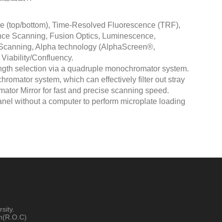
e (top/bottom), Time-Resolved Fluorescence (TRF),
nce Scanning, Fusion Optics, Luminescence,
Scanning, Alpha technology (AlphaScreen®,
Viability/Confluency.
ngth selection via a quadruple monochromator system.
mator system, which can effectively filter out stray
omator Mirror for fast and precise scanning speed.
anel without a computer to perform microplate loading
sity.
n(R.O.C)