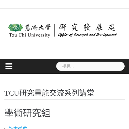
Skip
最
作
法
常
表
專
to
新
業
規
見
單
利
消
流
要
問
下
檢
content
息
程
點
答
載
索
搜
尋
關
鍵
字:
TCU研究量能交流系列講堂
學術研究組
計畫徵求