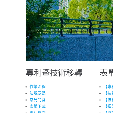
專利暨技術移轉
表
作業流程
【專
法規要點
【技
常見問答
【技
表單下載
【揭
專利檢索
【協