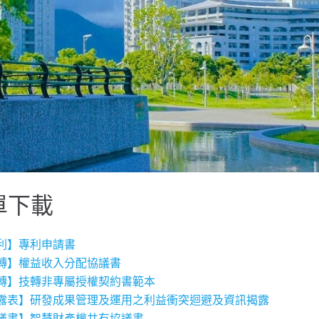
單下載
利】專利申請書
轉】權益收入分配協議書
轉】技轉非專屬授權契約書範本
露表】研發成果管理及運用之利益衝突迴避及資訊揭露
議書】智慧財產權共有協議書