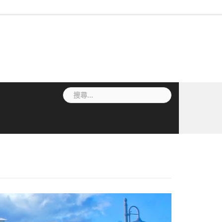
最
作
法
常
表
專
新
業
規
見
單
利
消
流
要
問
下
檢
息
程
點
答
載
索
搜
尋
關
鍵
字: