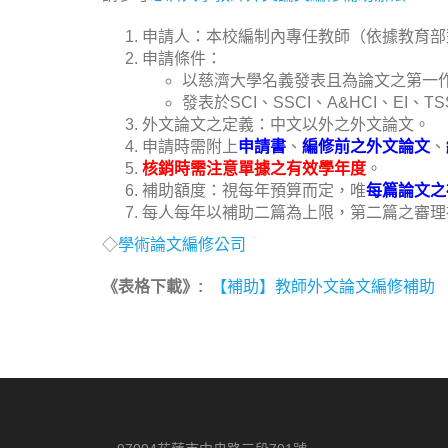
申請人：本校編制內專任教師（依據教育部
申請條件：
以慈濟大學名義發表且為論文之第一
發表於SCI、SSCI、A&HCI、EI
外文論文之定義：中文以外之外文論文。
申請時需附上
申請書
、
編修前之外文論文
、
核銷時需注意單據之有效學年度
。
補助額度：視每年預算而定，唯
每篇論文之
每人每年以補助二篇為上限，第二篇之審理
◇
學術論文編修公司
《表格下載》:
【補助】教師外文論文編修補助