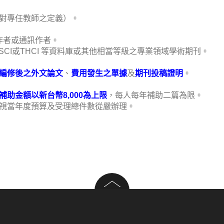
對專任教師之定義）。
作者或通訊作者。
、TSSCI或THCI 等資料庫或其他相當等級之專業領域學術期刊。
編修後之外文論文
、
費用發生之單據
及
期刊投稿證明
。
補助金額以新台幣8,000為上限
，每人每年補助二篇為限。
視當年度預算及受理總件數從嚴辦理。