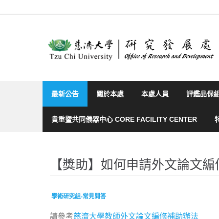
Skip
to
content
最新公告
關於本處
本處人員
評鑑品保
貴重暨共同儀器中心 CORE FACILITY CENTER
【獎助】如何申請外文論文編
學術研究組-常見問答
請參考
慈濟大學教師外文論文編修補助辦法