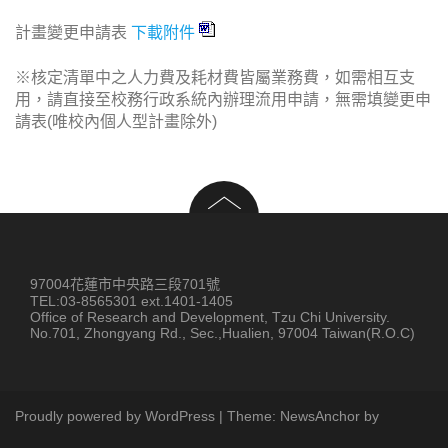
計畫變更申請表
下載附件
※核定清單中之人力費及耗材費皆屬業務費，如需相互支
用，請直接至校務行政系統內辦理流用申請，無需填變更申
請表(唯校內個人型計畫除外)
97004花蓮市中央路三段701號
TEL:03-8565301 ext.1401-1405
Office of Research and Development, Tzu Chi University.
No.701, Zhongyang Rd., Sec.,Hualien, 97004 Taiwan(R.O.C)
Proudly powered by WordPress
|
Theme:
NewsAnchor
by