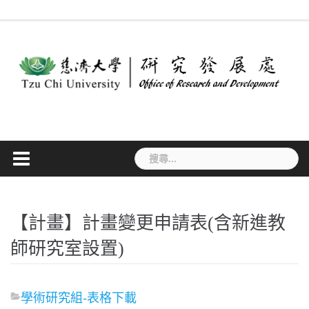
Skip
最
作
法
常
表
專
to
新
業
規
見
單
利
消
流
要
問
下
檢
content
息
程
點
答
載
索
搜
尋
關
鍵
字:
【計畫】計畫變更申請表(含新進教
師研究室設置)
學術研究組-表格下載