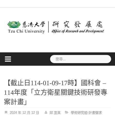
Skip
最
作
法
常
表
專
to
新
業
規
見
單
利
消
流
要
問
下
檢
content
息
程
點
答
載
索
搜
尋
關
鍵
字:
【截止日114-01-09-17時】國科會 –
114年度「立方衛星關鍵技術研發專
案計畫」
2024 年 12 月 12 日
邱 宜真
學術研究組-計畫徵求