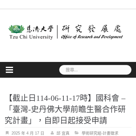
Skip
最
作
法
常
表
專
to
新
業
規
見
單
利
消
流
要
問
下
檢
content
息
程
點
答
載
索
搜
尋
關
鍵
字:
【截止日114-06-11-17時】國科會 –
「臺灣-史丹佛大學前瞻生醫合作研
究計畫」，自即日起接受申請
2025 年 4 月 17 日
邱 宜真
學術研究組-計畫徵求