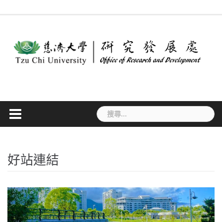
Skip
最
作
法
常
表
專
to
新
業
規
見
單
利
消
流
要
問
下
檢
content
息
程
點
答
載
索
搜
尋
關
鍵
字:
好站連結