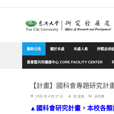
Skip
to
content
最新公告
關於本處
本處人員
評鑑品保
貴重暨共同儀器中心 CORE FACILITY CENTER
【計畫】國科會專題研究計
2026 年 4 月 27 日
邱 宜真
未分類
▲國科會研究計畫，本校各類