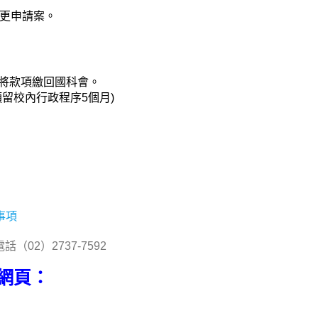
變更申請案。
將款項繳回國科會。
預留校內行政程序5個月)
事項
02）2737-7592
網頁：