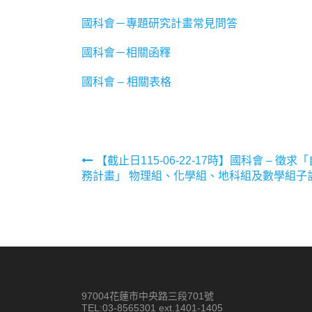
國科會－專題研究計畫常見問答
國科會－相關函釋
國科會 – 相關表格
文
【截止日115-06-22-17時】國科會 – 
務計畫」 物理組、化學組、地科組及數學組子
章
導
覽
97004花蓮市中央路三段701號
TEL:03-8565301 ext.1401-1405