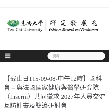
Skip
最
作
法
常
表
專
to
新
業
規
見
單
利
消
流
要
問
下
檢
content
息
程
點
答
載
索
搜
尋
關
鍵
字:
【截止日115-09-08-中午12時】國科
會 – 與法國國家健康與醫學研究院
（Inserm）共同徵求 2027年人員交流
互訪計畫及雙邊研討會