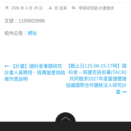
2026 年 4 月 28 日
邱 宜真
學術研究組-計畫徵求
文號：1150003998
校內公告：
網址
文
【截止日115-06-15-17時】國
【計畫】國科會專題研究
科會 – 與捷克技術署(TACR)
計畫人員聘用、經費變更與結
章
共同徵求2027年度臺捷雙邊
案作業說明
協議國際合作鏈結法人研究計
導
畫
覽